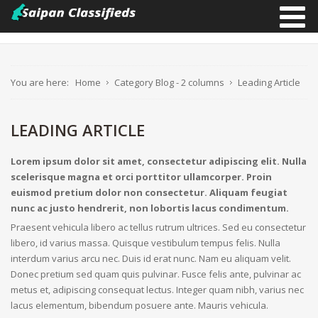
You are here:
Home
Category Blog - 2 columns
Leading Article
LEADING ARTICLE
Lorem ipsum dolor sit amet, consectetur adipiscing elit. Nulla
scelerisque magna et orci porttitor ullamcorper. Proin
euismod pretium dolor non consectetur. Aliquam feugiat
nunc ac justo hendrerit, non lobortis lacus condimentum.
Praesent vehicula libero ac tellus rutrum ultrices. Sed eu consectetur
libero, id varius massa. Quisque vestibulum tempus felis. Nulla
interdum varius arcu nec. Duis id erat nunc. Nam eu aliquam velit.
Donec pretium sed quam quis pulvinar. Fusce felis ante, pulvinar ac
metus et, adipiscing consequat lectus. Integer quam nibh, varius nec
lacus elementum, bibendum posuere ante. Mauris vehicula.