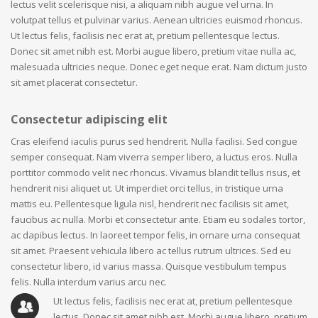
lectus velit scelerisque nisi, a aliquam nibh augue vel urna. In
volutpat tellus et pulvinar varius. Aenean ultricies euismod rhoncus.
Ut lectus felis, facilisis nec erat at, pretium pellentesque lectus.
Donec sit amet nibh est. Morbi augue libero, pretium vitae nulla ac,
malesuada ultricies neque. Donec eget neque erat. Nam dictum justo
sit amet placerat consectetur.
Consectetur adipiscing elit
Cras eleifend iaculis purus sed hendrerit. Nulla facilisi. Sed congue
semper consequat. Nam viverra semper libero, a luctus eros. Nulla
porttitor commodo velit nec rhoncus. Vivamus blandit tellus risus, et
hendrerit nisi aliquet ut. Ut imperdiet orci tellus, in tristique urna
mattis eu. Pellentesque ligula nisl, hendrerit nec facilisis sit amet,
faucibus ac nulla. Morbi et consectetur ante. Etiam eu sodales tortor,
ac dapibus lectus. In laoreet tempor felis, in ornare urna consequat
sit amet. Praesent vehicula libero ac tellus rutrum ultrices. Sed eu
consectetur libero, id varius massa. Quisque vestibulum tempus
felis. Nulla interdum varius arcu nec.
Ut lectus felis, facilisis nec erat at, pretium pellentesque
lectus. Donec sit amet nibh est. Morbi augue libero, pretium