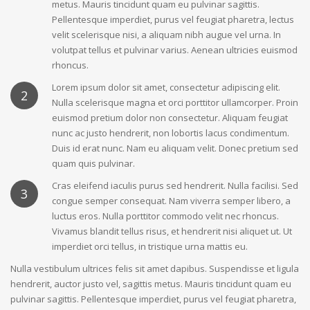
metus. Mauris tincidunt quam eu pulvinar sagittis.
Pellentesque imperdiet, purus vel feugiat pharetra, lectus
velit scelerisque nisi, a aliquam nibh augue vel urna. In
volutpat tellus et pulvinar varius. Aenean ultricies euismod
rhoncus.
Lorem ipsum dolor sit amet, consectetur adipiscing elit.
2
Nulla scelerisque magna et orci porttitor ullamcorper. Proin
euismod pretium dolor non consectetur. Aliquam feugiat
nunc ac justo hendrerit, non lobortis lacus condimentum.
Duis id erat nunc. Nam eu aliquam velit. Donec pretium sed
quam quis pulvinar.
Cras eleifend iaculis purus sed hendrerit. Nulla facilisi. Sed
3
congue semper consequat. Nam viverra semper libero, a
luctus eros. Nulla porttitor commodo velit nec rhoncus.
Vivamus blandit tellus risus, et hendrerit nisi aliquet ut. Ut
imperdiet orci tellus, in tristique urna mattis eu.
Nulla vestibulum ultrices felis sit amet dapibus. Suspendisse et ligula
hendrerit, auctor justo vel, sagittis metus. Mauris tincidunt quam eu
pulvinar sagittis. Pellentesque imperdiet, purus vel feugiat pharetra,