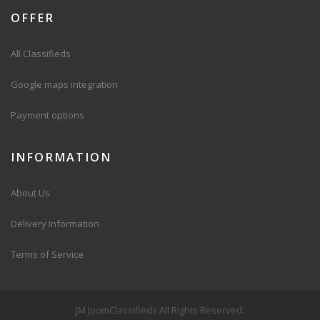
OFFER
All Classifieds
Google maps integration
Payment options
INFORMATION
About Us
Delivery Information
Terms of Service
JM JoomClassifieds All Rights Reserved.