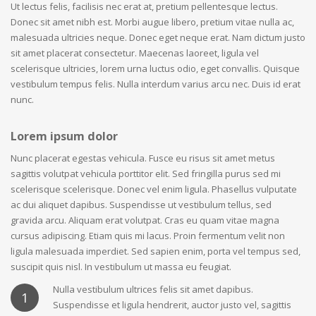
Ut lectus felis, facilisis nec erat at, pretium pellentesque lectus.
Donec sit amet nibh est. Morbi augue libero, pretium vitae nulla ac,
malesuada ultricies neque. Donec eget neque erat. Nam dictum justo
sit amet placerat consectetur. Maecenas laoreet, ligula vel
scelerisque ultricies, lorem urna luctus odio, eget convallis. Quisque
vestibulum tempus felis. Nulla interdum varius arcu nec. Duis id erat
nunc.
Lorem ipsum dolor
Nunc placerat egestas vehicula. Fusce eu risus sit amet metus
sagittis volutpat vehicula porttitor elit. Sed fringilla purus sed mi
scelerisque scelerisque. Donec vel enim ligula. Phasellus vulputate
ac dui aliquet dapibus. Suspendisse ut vestibulum tellus, sed
gravida arcu. Aliquam erat volutpat. Cras eu quam vitae magna
cursus adipiscing. Etiam quis mi lacus. Proin fermentum velit non
ligula malesuada imperdiet. Sed sapien enim, porta vel tempus sed,
suscipit quis nisl. In vestibulum ut massa eu feugiat.
Nulla vestibulum ultrices felis sit amet dapibus.
1
Suspendisse et ligula hendrerit, auctor justo vel, sagittis