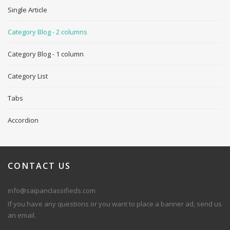
Single Article
Category Blog - 2 columns
Category Blog - 1 column
Category List
Tabs
Accordion
CONTACT
US
info@saipanclassifieds.com
If you have any questions or you want to place a banner ad, send us
an email.