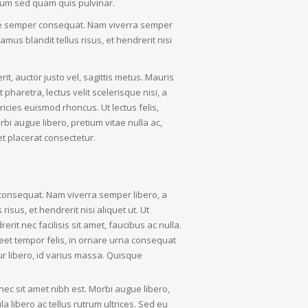
ium sed quam quis pulvinar.
ngue semper consequat. Nam viverra semper
amus blandit tellus risus, et hendrerit nisi
it, auctor justo vel, sagittis metus. Mauris
pharetra, lectus velit scelerisque nisi, a
ricies euismod rhoncus. Ut lectus felis,
rbi augue libero, pretium vitae nulla ac,
t placerat consectetur.
r consequat. Nam viverra semper libero, a
isus, et hendrerit nisi aliquet ut. Ut
rerit nec facilisis sit amet, faucibus ac nulla.
reet tempor felis, in ornare urna consequat
tur libero, id varius massa. Quisque
Donec sit amet nibh est. Morbi augue libero,
a libero ac tellus rutrum ultrices. Sed eu