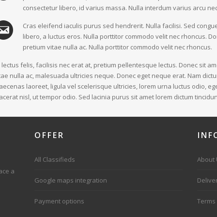
consectetur libero, id varius massa. Nulla interdum varius arcu n
Cras eleifend iaculis purus sed hendrerit. Nulla facilisi. Sed co
libero, a luctus eros. Nulla porttitor commodo velit nec rhoncus. D
pretium vitae nulla ac. Nulla porttitor commodo velit nec rhoncus.
 lectus felis, facilisis nec erat at, pretium pellentesque lectus. Donec sit 
tae nulla ac, malesuada ultricies neque. Donec eget neque erat. Nam dictu
ecenas laoreet, ligula vel scelerisque ultricies, lorem urna luctus odio, ege
acerat nisl, ut tempor odio. Sed lacinia purus sit amet lorem dictum tincidun
OFFER
INF
All Classifieds
About
ace a
Google maps integration
Delive
Payment options
Terms 