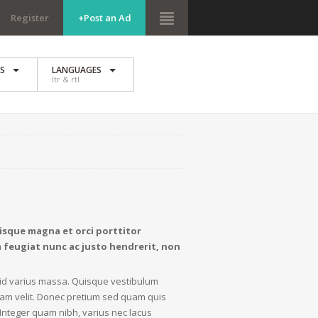
Register
+Post an Ad
ES
LANGUAGES
ltr & rtl
risque magna et orci porttitor
 feugiat nunc ac justo hendrerit, non
o, id varius massa. Quisque vestibulum
quam velit. Donec pretium sed quam quis
. Integer quam nibh, varius nec lacus