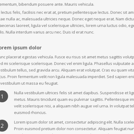
lementum, bibendum posuere ante. Mauris vehicula.
 lectus felis, facilisis nec erat at, pretium pellentesque lectus. Donec sit 
tae nulla ac, malesuada ultricies neque. Donec eget neque erat. Nam dictu
ecenas laoreet, ligula vel scelerisque ultricies, lorem urna luctus odio, 
lis. Nulla interdum varius arcu nec. Duis id erat nunc.
orem ipsum dolor
nc placerat egestas vehicula. Fusce eu risus sit amet metus sagittis volutpat
d mi scelerisque scelerisque. Donec vel enim ligula. Phasellus vulputate 
stibulum tellus, sed gravida arcu. Aliquam erat volutpat. Cras eu quam vit
cus. Proin fermentum velit non ligula malesuada imperdiet. Sed sapien enim
 vestibulum ut massa eu feugiat.
Nulla vestibulum ultrices felis sit amet dapibus. Suspendisse et ligu
1
metus. Mauris tincidunt quam eu pulvinar sagittis. Pellentesque im
velit scelerisque nisi, a aliquam nibh augue vel urna. In volutpat te
euismod rhoncus.
Lorem ipsum dolor sit amet, consectetur adipiscing elit. Nulla scele
2
Proin euismod pretium dolor non consectetur. Aliquam feugiat nunc