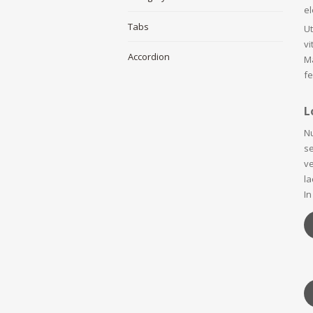
e
Tabs
Ut
vi
Accordion
Ma
fe
L
Nu
se
ve
la
In