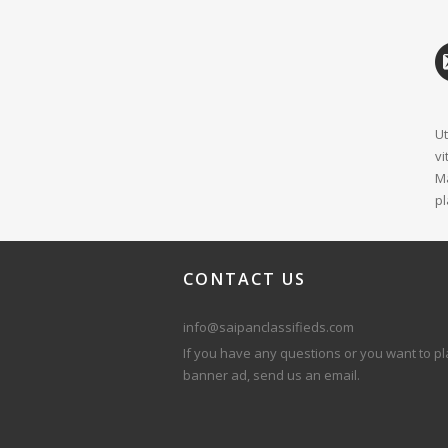
Ut
vi
Ma
pl
CONTACT
US
info@saipanclassifieds.com
If you have any questions or you want to pl
banner ad, send us an email.