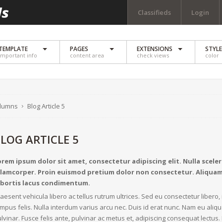
Classifieds
Login
TEMPLATE
PAGES
EXTENSIONS
STYL
important info
content area
check views
color
olumns
Blog Article 5
LOG ARTICLE 5
orem ipsum dolor sit amet, consectetur adipiscing elit. Nulla scele
llamcorper. Proin euismod pretium dolor non consectetur. Aliquam
obortis lacus condimentum.
aesent vehicula libero ac tellus rutrum ultrices. Sed eu consectetur liber
mpus felis. Nulla interdum varius arcu nec. Duis id erat nunc. Nam eu ali
lvinar. Fusce felis ante, pulvinar ac metus et, adipiscing consequat lectus