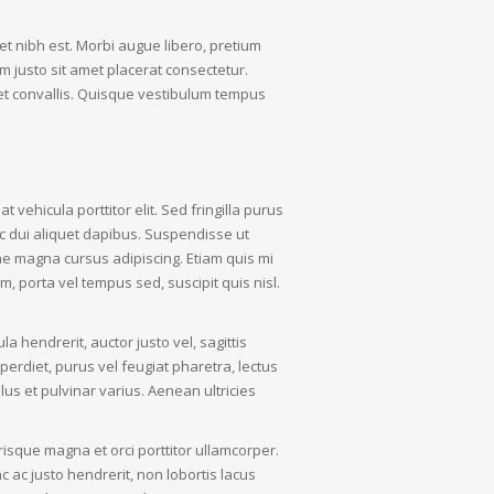
amet nibh est. Morbi augue libero, pretium
m justo sit amet placerat consectetur.
eget convallis. Quisque vestibulum tempus
 vehicula porttitor elit. Sed fringilla purus
ac dui aliquet dapibus. Suspendisse ut
ae magna cursus adipiscing. Etiam quis mi
, porta vel tempus sed, suscipit quis nisl.
la hendrerit, auctor justo vel, sagittis
perdiet, purus vel feugiat pharetra, lectus
llus et pulvinar varius. Aenean ultricies
risque magna et orci porttitor ullamcorper.
 ac justo hendrerit, non lobortis lacus