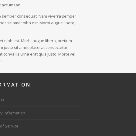
ec accumsan.
ngue semper consequat. Nam viverra semper
onec sit amet nibh est. Morbi augue libero,
amet nibh est. Morbi augue libero, pretium
m justo sit amet placerat consectetur.
t convallis urna erat quis justo. Morbi vel
t.
ORMATION
 Us
ry Information
of Service