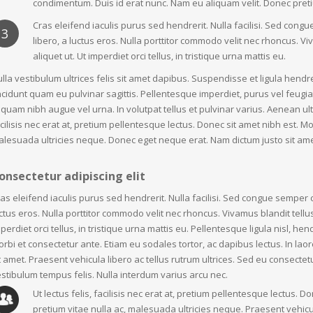
condimentum. Duis id erat nunc. Nam eu aliquam velit. Donec pret
Cras eleifend iaculis purus sed hendrerit. Nulla facilisi. Sed co
3
libero, a luctus eros. Nulla porttitor commodo velit nec rhoncus. Viv
aliquet ut. Ut imperdiet orci tellus, in tristique urna mattis eu.
lla vestibulum ultrices felis sit amet dapibus. Suspendisse et ligula hendrer
ncidunt quam eu pulvinar sagittis. Pellentesque imperdiet, purus vel feugiat 
iquam nibh augue vel urna. In volutpat tellus et pulvinar varius. Aenean ult
cilisis nec erat at, pretium pellentesque lectus. Donec sit amet nibh est. Mo
lesuada ultricies neque. Donec eget neque erat. Nam dictum justo sit ame
onsectetur adipiscing elit
as eleifend iaculis purus sed hendrerit. Nulla facilisi. Sed congue sempe
ctus eros. Nulla porttitor commodo velit nec rhoncus. Vivamus blandit tellus r
perdiet orci tellus, in tristique urna mattis eu. Pellentesque ligula nisl, hend
rbi et consectetur ante. Etiam eu sodales tortor, ac dapibus lectus. In lao
t amet. Praesent vehicula libero ac tellus rutrum ultrices. Sed eu consecte
stibulum tempus felis. Nulla interdum varius arcu nec.
Ut lectus felis, facilisis nec erat at, pretium pellentesque lectus. 
pretium vitae nulla ac, malesuada ultricies neque. Praesent vehicul