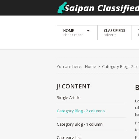
HOME
CLASSIFIEDS
check more
adverts
You are here:
Home
Category Blog - 2 c
J!
CONTENT
B
Single Article
L
u
Category Blog - 2 columns
l
Pr
Category Blog - 1 column
te
pu
Category List